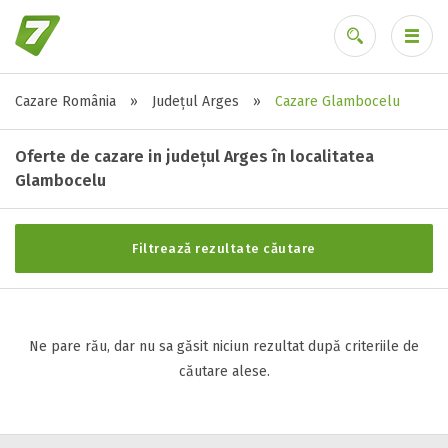
Cazare România
»
Județul Arges
»
Cazare Glambocelu
Stele / margarete
Ai uitat parola?
Neclasificat
Oferte de cazare in județul Arges în localitatea
1 stea / margareta
Glambocelu
2 stele / margarete
3 stele / margarete
Filtrează rezultate căutare
4 stele / margarete
5 stele / margarete
Ne pare rău, dar nu sa găsit niciun rezultat după criteriile de
Selecteaza pretul
căutare alese.
Pret:
0
-
0
LEI