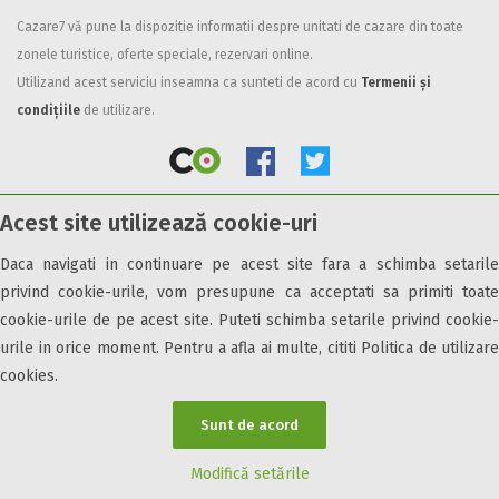
Cazare7 vă pune la dispozitie informatii despre unitati de cazare din toate
Facilități
zonele turistice, oferte speciale, rezervari online.
Internet wireless
Utilizand acest serviciu inseamna ca sunteti de acord cu
Termenii și
Parcare
condițiile
de utilizare.
Plata cu cardul
Restaurant
All inclusive
Acest site utilizează cookie-uri
Pensiune completa
© 2026 Cazare7. Toate drepturile rezervate.
Demipensiune
Daca navigati in continuare pe acest site fara a schimba setarile
Mic dejun
privind cookie-urile, vom presupune ca acceptati sa primiti toate
Obiective turistice
Informații utile
Parteneri Cazare7
Harta Cazare7
Accepta animale
cookie-urile de pe acest site. Puteti schimba setarile privind cookie-
Accepta voucher vacanta
urile in orice moment. Pentru a afla ai multe, cititi Politica de utilizare
cookies.
Acces bucatarie
Acces persoane cu dizabilități
Sunt de acord
ATV
Bar
Modifică setările
Beauty center