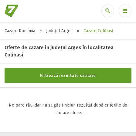
Cazare România
»
Județul Arges
»
Cazare Colibasi
Stele / margarete
Ai uitat parola?
Neclasificat
Oferte de cazare in județul Arges în localitatea
1 stea / margareta
Colibasi
2 stele / margarete
3 stele / margarete
Filtrează rezultate căutare
4 stele / margarete
5 stele / margarete
Ne pare rău, dar nu sa găsit niciun rezultat după criteriile de
Selecteaza pretul
căutare alese.
Pret:
0
-
0
LEI