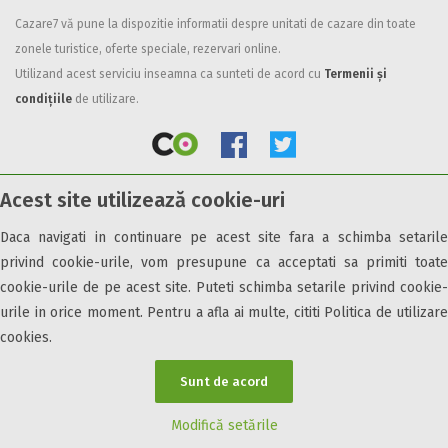
Cazare7 vă pune la dispozitie informatii despre unitati de cazare din toate
Facilități
zonele turistice, oferte speciale, rezervari online.
Internet wireless
Utilizand acest serviciu inseamna ca sunteti de acord cu
Termenii și
Parcare
condițiile
de utilizare.
Plata cu cardul
Restaurant
All inclusive
Acest site utilizează cookie-uri
Pensiune completa
© 2026 Cazare7. Toate drepturile rezervate.
Demipensiune
Daca navigati in continuare pe acest site fara a schimba setarile
Mic dejun
privind cookie-urile, vom presupune ca acceptati sa primiti toate
Obiective turistice
Informații utile
Parteneri Cazare7
Harta Cazare7
Accepta animale
cookie-urile de pe acest site. Puteti schimba setarile privind cookie-
Accepta voucher vacanta
urile in orice moment. Pentru a afla ai multe, cititi Politica de utilizare
cookies.
Acces bucatarie
Acces persoane cu dizabilități
Sunt de acord
ATV
Bar
Modifică setările
Beauty center