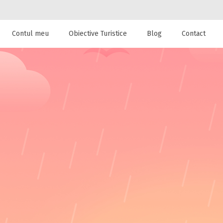
Contul meu
Obiective Turistice
Blog
Contact
 de cazare la