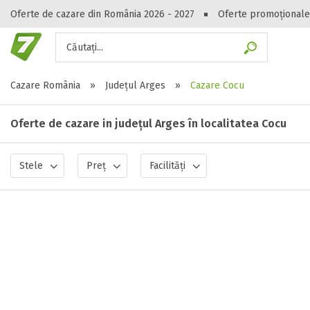
Oferte de cazare din România 2026 - 2027
Oferte promoționale
Căutați...
Gasești hote
Cazare România
»
Județul Arges
»
Cazare Cocu
Oferte de cazare in județul Arges în localitatea Cocu
Stele
Preț
Facilități