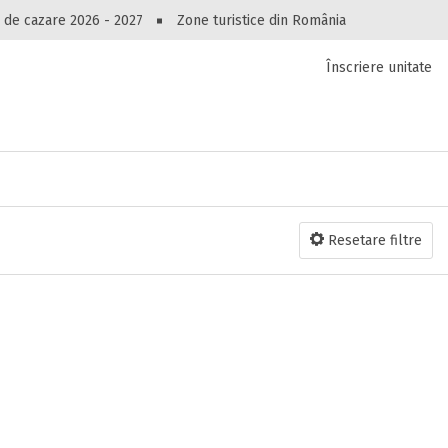
Peste 10545 oferte de cazare!
 de cazare 2026 - 2027
Zone turistice din România
Înscriere unitate
luri, pensiuni, vile, apartamente sau alte unitați
cel mai bun preț.
Ai uitat parola?
Resetare filtre