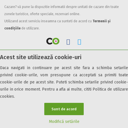
Cazare7 vă pune la dispozitie informatii despre unitati de cazare din toate
Facilități
zonele turistice, oferte speciale, rezervari online.
Internet wireless
Utilizand acest serviciu inseamna ca sunteti de acord cu
Termenii și
Parcare
condițiile
de utilizare.
Plata cu cardul
Restaurant
All inclusive
Acest site utilizează cookie-uri
Pensiune completa
© 2026 Cazare7. Toate drepturile rezervate.
Demipensiune
Daca navigati in continuare pe acest site fara a schimba setarile
Mic dejun
privind cookie-urile, vom presupune ca acceptati sa primiti toate
Obiective turistice
Informații utile
Parteneri Cazare7
Harta Cazare7
Accepta animale
cookie-urile de pe acest site. Puteti schimba setarile privind cookie-
Accepta voucher vacanta
urile in orice moment. Pentru a afla ai multe, cititi Politica de utilizare
cookies.
Acces bucatarie
Acces persoane cu dizabilități
Sunt de acord
ATV
Bar
Modifică setările
Beauty center