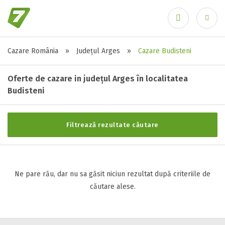
Cazare România
»
Județul Arges
»
Cazare Budisteni
Stele / margarete
Ai uitat parola?
Neclasificat
Oferte de cazare in județul Arges în localitatea
1 stea / margareta
Budisteni
2 stele / margarete
3 stele / margarete
Filtrează rezultate căutare
4 stele / margarete
5 stele / margarete
Ne pare rău, dar nu sa găsit niciun rezultat după criteriile de
Selecteaza pretul
căutare alese.
Pret:
0
-
0
LEI