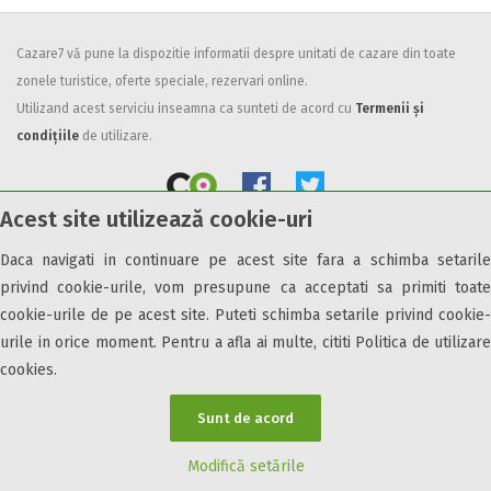
Facilități
Cazare7 vă pune la dispozitie informatii despre unitati de cazare din toate
Internet wireless
zonele turistice, oferte speciale, rezervari online.
Parcare
Utilizand acest serviciu inseamna ca sunteti de acord cu
Termenii și
Plata cu cardul
condițiile
de utilizare.
Restaurant
All inclusive
Acest site utilizează cookie-uri
Pensiune completa
Demipensiune
Daca navigati in continuare pe acest site fara a schimba setarile
© 2026 Cazare7. Toate drepturile rezervate.
Mic dejun
privind cookie-urile, vom presupune ca acceptati sa primiti toate
Accepta animale
cookie-urile de pe acest site. Puteti schimba setarile privind cookie-
Obiective turistice
Informații utile
Parteneri Cazare7
Harta Cazare7
Accepta voucher vacanta
urile in orice moment. Pentru a afla ai multe, cititi Politica de utilizare
cookies.
Acces bucatarie
Acces persoane cu dizabilități
Sunt de acord
ATV
Bar
Modifică setările
Beauty center