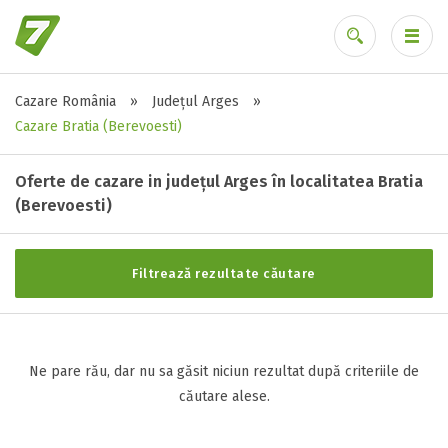
Cazare România
»
Județul Arges
»
Stele / margarete
Ai uitat parola?
Cazare Bratia (Berevoesti)
Neclasificat
1 stea / margareta
Oferte de cazare in județul Arges în localitatea Bratia
2 stele / margarete
(Berevoesti)
3 stele / margarete
4 stele / margarete
Filtrează rezultate căutare
5 stele / margarete
Selecteaza pretul
Ne pare rău, dar nu sa găsit niciun rezultat după criteriile de
căutare alese.
Pret:
0
-
0
LEI