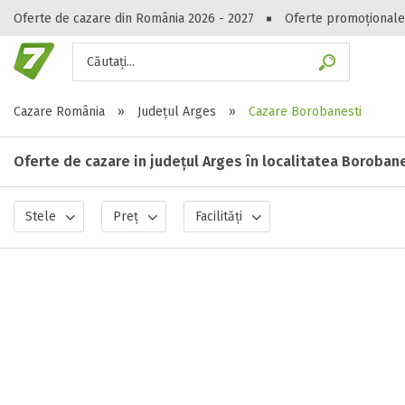
Oferte de cazare din România 2026 - 2027
Oferte promoționale
Căutați...
Gasești hote
Cazare România
»
Județul Arges
»
Cazare Borobanesti
Oferte de cazare in județul Arges în localitatea Boroban
Stele
Preț
Facilități