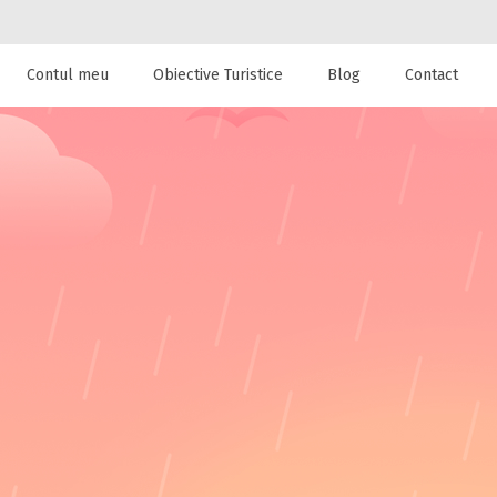
Contul meu
Obiective Turistice
Blog
Contact
 de cazare la