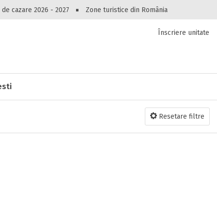
Peste 10549 oferte de cazare!
 de cazare 2026 - 2027
Zone turistice din România
Înscriere unitate
luri, pensiuni, vile, apartamente sau alte unitați
cel mai bun preț.
Ai uitat parola?
esti
Resetare filtre