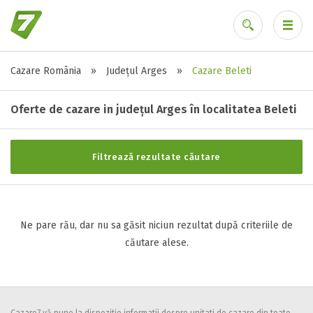
Cazare România
»
Județul Arges
»
Cazare Beleti
Stele / margarete
Ai uitat parola?
Neclasificat
Oferte de cazare in județul Arges în localitatea Beleti
1 stea / margareta
2 stele / margarete
Filtrează rezultate căutare
3 stele / margarete
4 stele / margarete
5 stele / margarete
Ne pare rău, dar nu sa găsit niciun rezultat după criteriile de
căutare alese.
Selecteaza pretul
Pret:
0
-
0
LEI