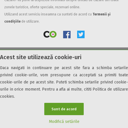
Cazare7 vă pune la dispozitie informatii despre unitati de cazare din toate
zonele turistice, oferte speciale, rezervari online.
Facilități
Utilizand acest serviciu inseamna ca sunteti de acord cu
Termenii și
Internet wireless
condițiile
de utilizare.
Parcare
Plata cu cardul
Restaurant
All inclusive
Acest site utilizează cookie-uri
© 2026 Cazare7. Toate drepturile rezervate.
Pensiune completa
Demipensiune
Daca navigati in continuare pe acest site fara a schimba setarile
Obiective turistice
Informații utile
Parteneri Cazare7
Harta Cazare7
Mic dejun
privind cookie-urile, vom presupune ca acceptati sa primiti toate
Accepta animale
cookie-urile de pe acest site. Puteti schimba setarile privind cookie-
Accepta voucher vacanta
urile in orice moment. Pentru a afla ai multe, cititi Politica de utilizare
cookies.
Acces bucatarie
Acces persoane cu dizabilități
Sunt de acord
ATV
Bar
Modifică setările
Beauty center