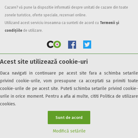
Cazare7 vă pune la dispozitie informatii despre unitati de cazare din toate
Facilități
zonele turistice, oferte speciale, rezervari online.
Internet wireless
Utilizand acest serviciu inseamna ca sunteti de acord cu
Termenii și
Parcare
condițiile
de utilizare.
Plata cu cardul
Restaurant
All inclusive
Acest site utilizează cookie-uri
Pensiune completa
© 2026 Cazare7. Toate drepturile rezervate.
Demipensiune
Daca navigati in continuare pe acest site fara a schimba setarile
Mic dejun
privind cookie-urile, vom presupune ca acceptati sa primiti toate
Obiective turistice
Informații utile
Parteneri Cazare7
Harta Cazare7
Accepta animale
cookie-urile de pe acest site. Puteti schimba setarile privind cookie-
Accepta voucher vacanta
urile in orice moment. Pentru a afla ai multe, cititi Politica de utilizare
cookies.
Acces bucatarie
Acces persoane cu dizabilități
Sunt de acord
ATV
Bar
Modifică setările
Beauty center