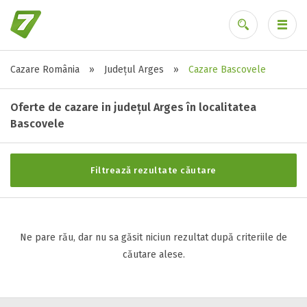
Cazare România
»
Județul Arges
»
Cazare Bascovele
Stele / margarete
Ai uitat parola?
Neclasificat
Oferte de cazare in județul Arges în localitatea
1 stea / margareta
Bascovele
2 stele / margarete
3 stele / margarete
Filtrează rezultate căutare
4 stele / margarete
5 stele / margarete
Ne pare rău, dar nu sa găsit niciun rezultat după criteriile de
Selecteaza pretul
căutare alese.
Pret:
0
-
0
LEI