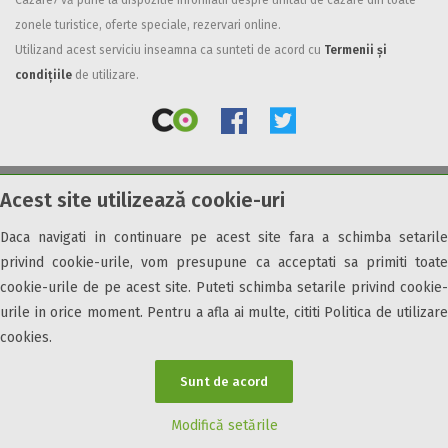
Cazare7 vă pune la dispozitie informatii despre unitati de cazare din toate
zonele turistice, oferte speciale, rezervari online.
Facilități
Utilizand acest serviciu inseamna ca sunteti de acord cu
Termenii și
Internet wireless
condițiile
de utilizare.
Parcare
Plata cu cardul
Restaurant
All inclusive
Acest site utilizează cookie-uri
© 2026 Cazare7. Toate drepturile rezervate.
Pensiune completa
Demipensiune
Daca navigati in continuare pe acest site fara a schimba setarile
Obiective turistice
Informații utile
Parteneri Cazare7
Harta Cazare7
Mic dejun
privind cookie-urile, vom presupune ca acceptati sa primiti toate
Accepta animale
cookie-urile de pe acest site. Puteti schimba setarile privind cookie-
Accepta voucher vacanta
urile in orice moment. Pentru a afla ai multe, cititi Politica de utilizare
cookies.
Acces bucatarie
Acces persoane cu dizabilități
Sunt de acord
ATV
Bar
Modifică setările
Beauty center