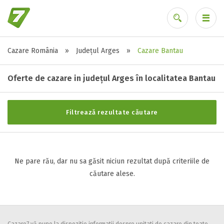
Cazare România
»
Județul Arges
»
Cazare Bantau
Stele / margarete
Ai uitat parola?
Neclasificat
Oferte de cazare in județul Arges în localitatea Bantau
1 stea / margareta
2 stele / margarete
Filtrează rezultate căutare
3 stele / margarete
4 stele / margarete
5 stele / margarete
Ne pare rău, dar nu sa găsit niciun rezultat după criteriile de
căutare alese.
Selecteaza pretul
Pret:
0
-
0
LEI