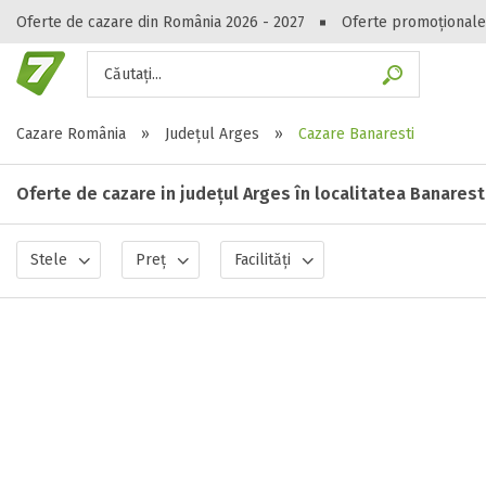
Oferte de cazare din România 2026 - 2027
Oferte promoționale
Căutați...
Gasești hote
Cazare România
»
Județul Arges
»
Cazare Banaresti
Oferte de cazare in județul Arges în localitatea Banarest
Stele
Preț
Facilități