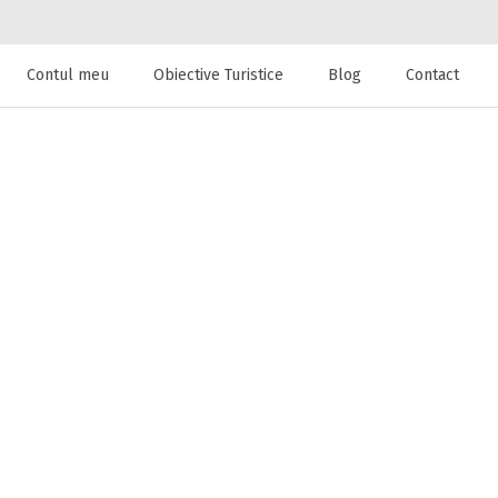
Contul meu
Obiective Turistice
Blog
Contact
 de cazare la