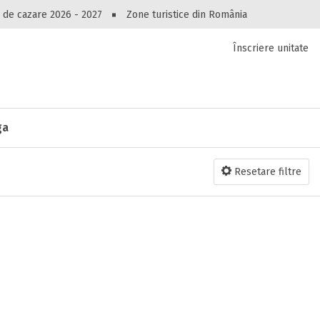
Peste 10549 oferte de cazare!
 de cazare 2026 - 2027
Zone turistice din România
Înscriere unitate
luri, pensiuni, vile, apartamente sau alte unitați
cel mai bun preț.
Ai uitat parola?
ga
Resetare filtre