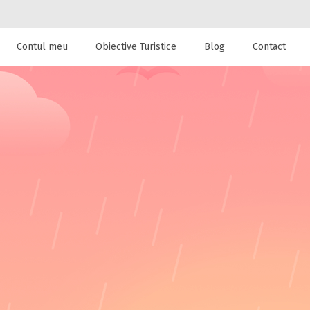
Contul meu
Obiective Turistice
Blog
Contact
 de cazare la