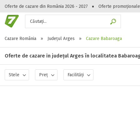
Oferte de cazare din România 2026 - 2027
Oferte promoționale
Căutați...
Gasești hote
Cazare România
»
Județul Arges
»
Cazare Babaroaga
Oferte de cazare in județul Arges în localitatea Babaroa
Stele
Preț
Facilități