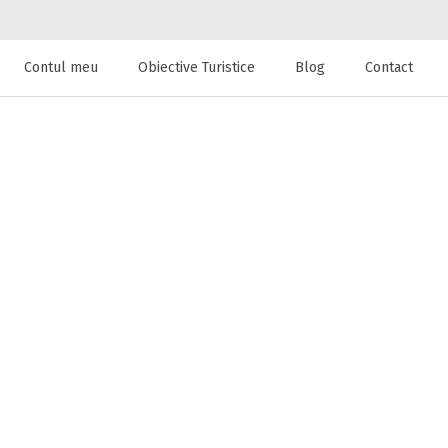
Contul meu
Obiective Turistice
Blog
Contact
 de cazare la