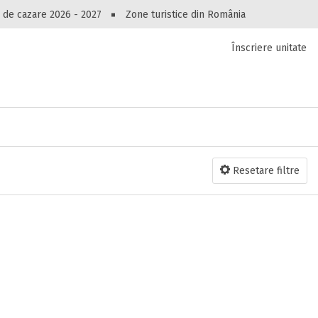
Peste 10545 oferte de cazare!
 de cazare 2026 - 2027
Zone turistice din România
Înscriere unitate
luri, pensiuni, vile, apartamente sau alte unitați
cel mai bun preț.
Ai uitat parola?
Resetare filtre