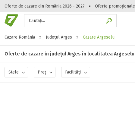
Oferte de cazare din România 2026 - 2027
Oferte promoționale
Căutați...
Gasești hote
Cazare România
»
Județul Arges
»
Cazare Argeselu
Oferte de cazare in județul Arges în localitatea Argeselu
Stele
Preț
Facilități