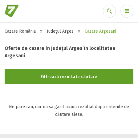
Cazare România
»
Județul Arges
»
Cazare Argesani
Stele / margarete
Ai uitat parola?
Neclasificat
Oferte de cazare in județul Arges în localitatea
1 stea / margareta
Argesani
2 stele / margarete
3 stele / margarete
Filtrează rezultate căutare
4 stele / margarete
5 stele / margarete
Ne pare rău, dar nu sa găsit niciun rezultat după criteriile de
Selecteaza pretul
căutare alese.
Pret:
0
-
0
LEI