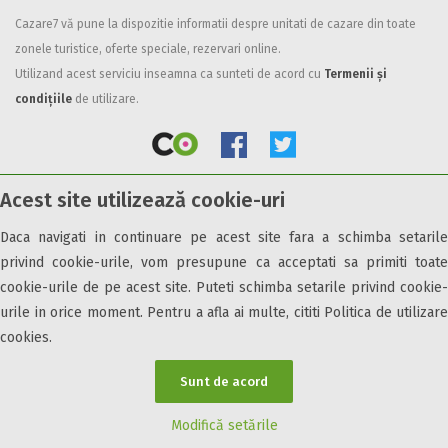
Cazare7 vă pune la dispozitie informatii despre unitati de cazare din toate
Facilități
zonele turistice, oferte speciale, rezervari online.
Internet wireless
Utilizand acest serviciu inseamna ca sunteti de acord cu
Termenii și
Parcare
condițiile
de utilizare.
Plata cu cardul
Restaurant
All inclusive
Acest site utilizează cookie-uri
Pensiune completa
© 2026 Cazare7. Toate drepturile rezervate.
Demipensiune
Daca navigati in continuare pe acest site fara a schimba setarile
Mic dejun
privind cookie-urile, vom presupune ca acceptati sa primiti toate
Obiective turistice
Informații utile
Parteneri Cazare7
Harta Cazare7
Accepta animale
cookie-urile de pe acest site. Puteti schimba setarile privind cookie-
Accepta voucher vacanta
urile in orice moment. Pentru a afla ai multe, cititi Politica de utilizare
cookies.
Acces bucatarie
Acces persoane cu dizabilități
Sunt de acord
ATV
Bar
Modifică setările
Beauty center