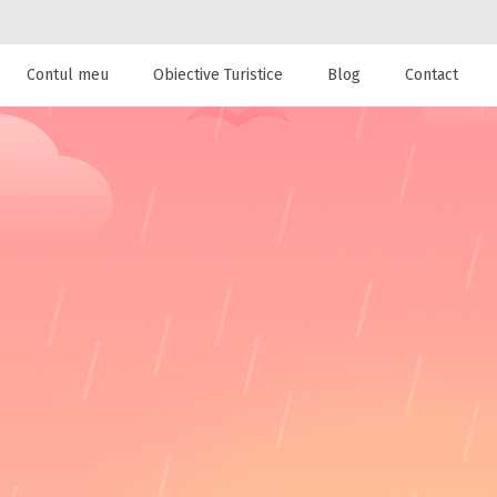
Contul meu
Obiective Turistice
Blog
Contact
 de cazare la