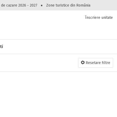
Peste 10549 oferte de cazare!
 de cazare 2026 - 2027
Zone turistice din România
Înscriere unitate
luri, pensiuni, vile, apartamente sau alte unitați
cel mai bun preț.
Ai uitat parola?
ti
Resetare filtre