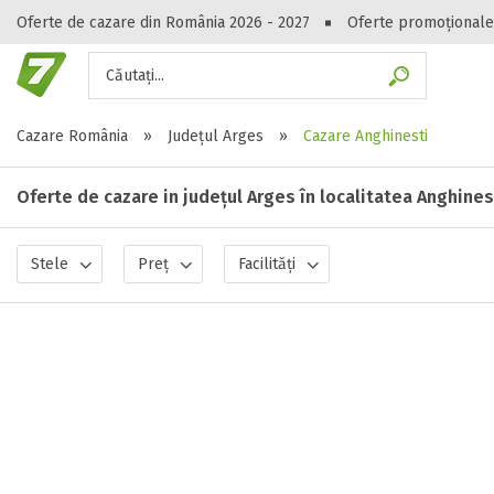
Oferte de cazare din România 2026 - 2027
Oferte promoționale
Căutați...
Gasești hote
Cazare România
»
Județul Arges
»
Cazare Anghinesti
Oferte de cazare in județul Arges în localitatea Anghines
Stele
Preț
Facilități