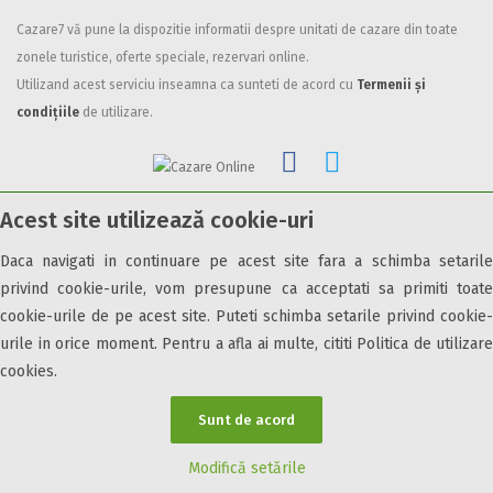
Facilități
Cazare7 vă pune la dispozitie informatii despre unitati de cazare din toate
zonele turistice, oferte speciale, rezervari online.
Internet wireless
Utilizand acest serviciu inseamna ca sunteti de acord cu
Termenii și
Parcare
condițiile
de utilizare.
Plata cu cardul
Restaurant
All inclusive
Acest site utilizează cookie-uri
Pensiune completa
© 2026 Cazare7. Toate drepturile rezervate.
Demipensiune
Daca navigati in continuare pe acest site fara a schimba setarile
Mic dejun
privind cookie-urile, vom presupune ca acceptati sa primiti toate
Obiective turistice
Informații utile
Parteneri Cazare7
Harta Cazare7
Accepta animale
cookie-urile de pe acest site. Puteti schimba setarile privind cookie-
Accepta voucher vacanta
urile in orice moment. Pentru a afla ai multe, cititi Politica de utilizare
cookies.
Acces bucatarie
Acces persoane cu dizabilități
Sunt de acord
ATV
Bar
Modifică setările
Beauty center