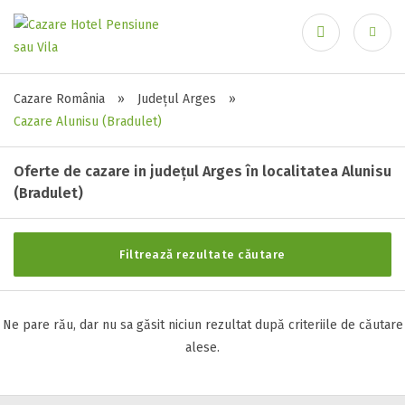
Stele / margarete
Cazare România
»
Județul Arges
»
Ai uitat parola?
Cazare Alunisu (Bradulet)
Neclasificat
1 stea / margareta
Oferte de cazare in județul Arges în localitatea Alunisu
2 stele / margarete
(Bradulet)
3 stele / margarete
4 stele / margarete
5 stele / margarete
Filtrează rezultate căutare
Ne pare rău, dar nu sa găsit niciun rezultat după criteriile de căutare
Selecteaza pretul
alese.
Pret:
0
-
0
LEI