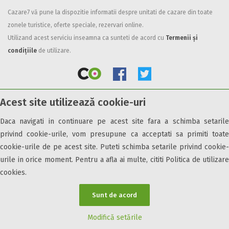
Cazare7 vă pune la dispozitie informatii despre unitati de cazare din toate
Facilități
zonele turistice, oferte speciale, rezervari online.
Internet wireless
Utilizand acest serviciu inseamna ca sunteti de acord cu
Termenii și
Parcare
condițiile
de utilizare.
Plata cu cardul
Restaurant
All inclusive
Acest site utilizează cookie-uri
Pensiune completa
© 2026 Cazare7. Toate drepturile rezervate.
Demipensiune
Daca navigati in continuare pe acest site fara a schimba setarile
Mic dejun
privind cookie-urile, vom presupune ca acceptati sa primiti toate
Obiective turistice
Informații utile
Parteneri Cazare7
Harta Cazare7
Accepta animale
cookie-urile de pe acest site. Puteti schimba setarile privind cookie-
Accepta voucher vacanta
urile in orice moment. Pentru a afla ai multe, cititi Politica de utilizare
cookies.
Acces bucatarie
Acces persoane cu dizabilități
Sunt de acord
ATV
Bar
Modifică setările
Beauty center