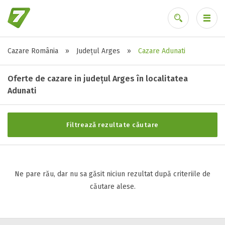
Cazare România
»
Județul Arges
»
Cazare Adunati
Stele / margarete
Ai uitat parola?
Neclasificat
Oferte de cazare in județul Arges în localitatea
1 stea / margareta
Adunati
2 stele / margarete
3 stele / margarete
Filtrează rezultate căutare
4 stele / margarete
5 stele / margarete
Ne pare rău, dar nu sa găsit niciun rezultat după criteriile de
Selecteaza pretul
căutare alese.
Pret:
0
-
0
LEI