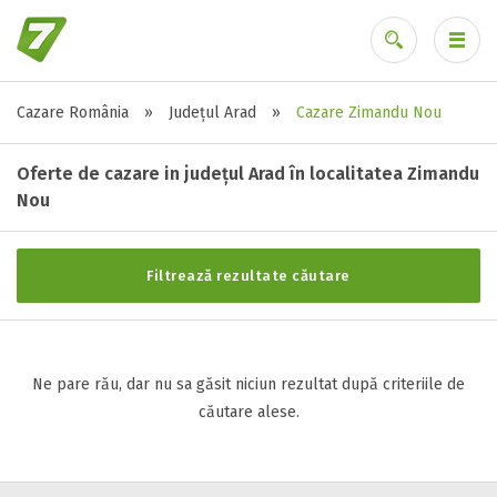
Cazare România
»
Județul Arad
»
Cazare Zimandu Nou
Stele / margarete
Ai uitat parola?
Neclasificat
Oferte de cazare in județul Arad în localitatea Zimandu
1 stea / margareta
Nou
2 stele / margarete
3 stele / margarete
Filtrează rezultate căutare
4 stele / margarete
5 stele / margarete
Ne pare rău, dar nu sa găsit niciun rezultat după criteriile de
Selecteaza pretul
căutare alese.
Pret:
0
-
0
LEI