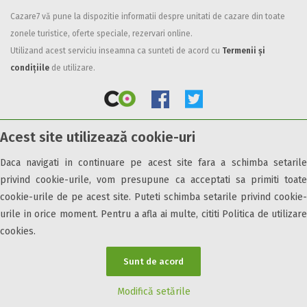
Cazare7 vă pune la dispozitie informatii despre unitati de cazare din toate
Facilități
zonele turistice, oferte speciale, rezervari online.
Internet wireless
Utilizand acest serviciu inseamna ca sunteti de acord cu
Termenii și
Parcare
condițiile
de utilizare.
Plata cu cardul
Restaurant
All inclusive
Acest site utilizează cookie-uri
Pensiune completa
© 2026 Cazare7. Toate drepturile rezervate.
Demipensiune
Daca navigati in continuare pe acest site fara a schimba setarile
Mic dejun
privind cookie-urile, vom presupune ca acceptati sa primiti toate
Obiective turistice
Informații utile
Parteneri Cazare7
Harta Cazare7
Accepta animale
cookie-urile de pe acest site. Puteti schimba setarile privind cookie-
Accepta voucher vacanta
urile in orice moment. Pentru a afla ai multe, cititi Politica de utilizare
cookies.
Acces bucatarie
Acces persoane cu dizabilități
Sunt de acord
ATV
Bar
Modifică setările
Beauty center