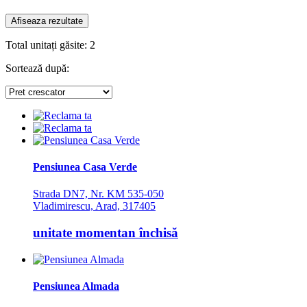
Discoteca
Echitatie
Fax
Total unitați găsite:
2
Ferma proprie
Foisor in curte
Sortează după:
Frigider
Gradina / curte
Gratar
Inchirieri biciclete
Jacuzzi
Lac
Livada
Pensiunea Casa Verde
Living
Loc de joaca
Strada DN7, Nr. KM 535-050
Masaj
Vladimirescu, Arad, 317405
Netflix
Partie SKI
unitate momentan închisă
Pat bebelus
Pescuit
Ping-Pong
Piscina
Pensiunea Almada
Rau in curte