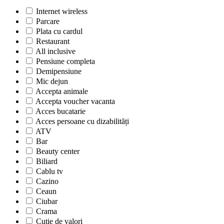
Internet wireless
Parcare
Plata cu cardul
Restaurant
All inclusive
Pensiune completa
Demipensiune
Mic dejun
Accepta animale
Accepta voucher vacanta
Acces bucatarie
Acces persoane cu dizabilități
ATV
Bar
Beauty center
Biliard
Cablu tv
Cazino
Ceaun
Ciubar
Crama
Cutie de valori