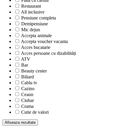
Plata cu cardul
Restaurant
All inclusive
Pensiune completa
Demipensiune
Mic dejun
Accepta animale
Accepta voucher vacanta
Acces bucatarie
Acces persoane cu dizabilități
ATV
Bar
Beauty center
Biliard
Cablu tv
Cazino
Ceaun
Ciubar
Crama
Cutie de valori
Discoteca
Echitatie
Fax