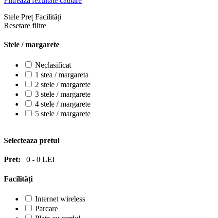
Filtrează rezultate căutare
Stele
Preț
Facilități
Resetare filtre
Stele / margarete
Neclasificat
1 stea / margareta
2 stele / margarete
3 stele / margarete
4 stele / margarete
5 stele / margarete
Selecteaza pretul
Pret:
0
-
0
LEI
Facilități
Internet wireless
Parcare