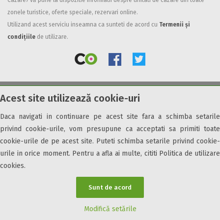
Cazare7 vă pune la dispozitie informatii despre unitati de cazare din toate
zonele turistice, oferte speciale, rezervari online.
Facilități
Utilizand acest serviciu inseamna ca sunteti de acord cu
Termenii și
Internet wireless
condițiile
de utilizare.
Parcare
Plata cu cardul
Restaurant
All inclusive
Acest site utilizează cookie-uri
© 2026 Cazare7. Toate drepturile rezervate.
Pensiune completa
Demipensiune
Daca navigati in continuare pe acest site fara a schimba setarile
Obiective turistice
Informații utile
Parteneri Cazare7
Harta Cazare7
Mic dejun
privind cookie-urile, vom presupune ca acceptati sa primiti toate
Accepta animale
cookie-urile de pe acest site. Puteti schimba setarile privind cookie-
Accepta voucher vacanta
urile in orice moment. Pentru a afla ai multe, cititi Politica de utilizare
cookies.
Acces bucatarie
Acces persoane cu dizabilități
Sunt de acord
ATV
Bar
Modifică setările
Beauty center