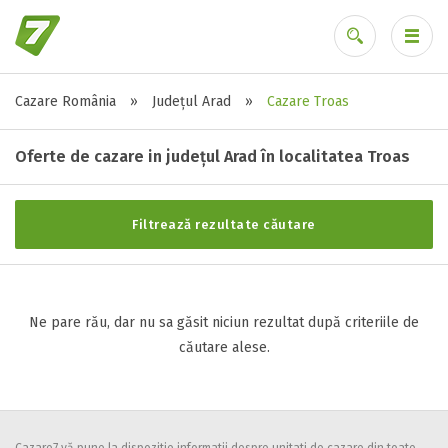
Cazare România
»
Județul Arad
»
Cazare Troas
Stele / margarete
Ai uitat parola?
Neclasificat
Oferte de cazare in județul Arad în localitatea Troas
1 stea / margareta
2 stele / margarete
Filtrează rezultate căutare
3 stele / margarete
4 stele / margarete
5 stele / margarete
Ne pare rău, dar nu sa găsit niciun rezultat după criteriile de
căutare alese.
Selecteaza pretul
Pret:
0
-
0
LEI