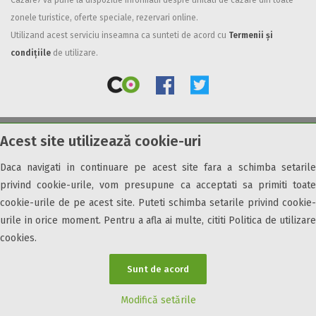
Cazare7 vă pune la dispozitie informatii despre unitati de cazare din toate
zonele turistice, oferte speciale, rezervari online.
Facilități
Utilizand acest serviciu inseamna ca sunteti de acord cu
Termenii și
Internet wireless
condițiile
de utilizare.
Parcare
Plata cu cardul
Restaurant
All inclusive
Acest site utilizează cookie-uri
© 2026 Cazare7. Toate drepturile rezervate.
Pensiune completa
Demipensiune
Daca navigati in continuare pe acest site fara a schimba setarile
Obiective turistice
Informații utile
Parteneri Cazare7
Harta Cazare7
Mic dejun
privind cookie-urile, vom presupune ca acceptati sa primiti toate
Accepta animale
cookie-urile de pe acest site. Puteti schimba setarile privind cookie-
Accepta voucher vacanta
urile in orice moment. Pentru a afla ai multe, cititi Politica de utilizare
cookies.
Acces bucatarie
Acces persoane cu dizabilități
Sunt de acord
ATV
Bar
Modifică setările
Beauty center