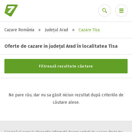
Cazare România
»
Județul Arad
»
Cazare Tisa
Stele / margarete
Ai uitat parola?
Neclasificat
Oferte de cazare in județul Arad în localitatea Tisa
1 stea / margareta
2 stele / margarete
Filtrează rezultate căutare
3 stele / margarete
4 stele / margarete
5 stele / margarete
Ne pare rău, dar nu sa găsit niciun rezultat după criteriile de
căutare alese.
Selecteaza pretul
Pret:
0
-
0
LEI