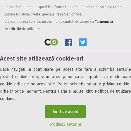
Cazare7 vă pune la dispozitie informatii despre unitati de cazare din toate
Facilități
zonele turistice, oferte speciale, rezervari online.
Internet wireless
Utilizand acest serviciu inseamna ca sunteti de acord cu
Termenii și
Parcare
condițiile
de utilizare.
Plata cu cardul
Restaurant
All inclusive
Acest site utilizează cookie-uri
Pensiune completa
© 2026 Cazare7. Toate drepturile rezervate.
Demipensiune
Daca navigati in continuare pe acest site fara a schimba setarile
Mic dejun
privind cookie-urile, vom presupune ca acceptati sa primiti toate
Obiective turistice
Informații utile
Parteneri Cazare7
Harta Cazare7
Accepta animale
cookie-urile de pe acest site. Puteti schimba setarile privind cookie-
Accepta voucher vacanta
urile in orice moment. Pentru a afla ai multe, cititi Politica de utilizare
cookies.
Acces bucatarie
Acces persoane cu dizabilități
Sunt de acord
ATV
Bar
Modifică setările
Beauty center