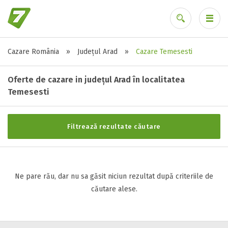
Cazare România
»
Județul Arad
»
Cazare Temesesti
Stele / margarete
Ai uitat parola?
Neclasificat
Oferte de cazare in județul Arad în localitatea
1 stea / margareta
Temesesti
2 stele / margarete
3 stele / margarete
Filtrează rezultate căutare
4 stele / margarete
5 stele / margarete
Ne pare rău, dar nu sa găsit niciun rezultat după criteriile de
Selecteaza pretul
căutare alese.
Pret:
0
-
0
LEI