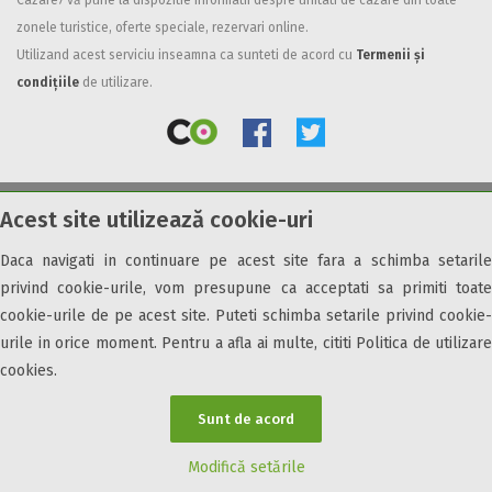
Cazare7 vă pune la dispozitie informatii despre unitati de cazare din toate
zonele turistice, oferte speciale, rezervari online.
Facilități
Utilizand acest serviciu inseamna ca sunteti de acord cu
Termenii și
Internet wireless
condițiile
de utilizare.
Parcare
Plata cu cardul
Restaurant
All inclusive
Acest site utilizează cookie-uri
© 2026 Cazare7. Toate drepturile rezervate.
Pensiune completa
Demipensiune
Daca navigati in continuare pe acest site fara a schimba setarile
Obiective turistice
Informații utile
Parteneri Cazare7
Harta Cazare7
Mic dejun
privind cookie-urile, vom presupune ca acceptati sa primiti toate
Accepta animale
cookie-urile de pe acest site. Puteti schimba setarile privind cookie-
Accepta voucher vacanta
urile in orice moment. Pentru a afla ai multe, cititi Politica de utilizare
cookies.
Acces bucatarie
Acces persoane cu dizabilități
Sunt de acord
ATV
Bar
Modifică setările
Beauty center