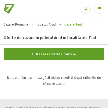
Cazare România
»
Județul Arad
»
Cazare Taut
Stele / margarete
Ai uitat parola?
Neclasificat
Oferte de cazare in județul Arad în localitatea Taut
1 stea / margareta
2 stele / margarete
Filtrează rezultate căutare
3 stele / margarete
4 stele / margarete
5 stele / margarete
Ne pare rău, dar nu sa găsit niciun rezultat după criteriile de
căutare alese.
Selecteaza pretul
Pret:
0
-
0
LEI