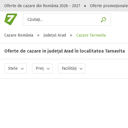
Oferte de cazare din România 2026 - 2027
Oferte promoționale
Căutați...
Gasești hote
Cazare România
»
Județul Arad
»
Cazare Tarnavita
Oferte de cazare in județul Arad în localitatea Tarnavita
Stele
Preț
Facilități