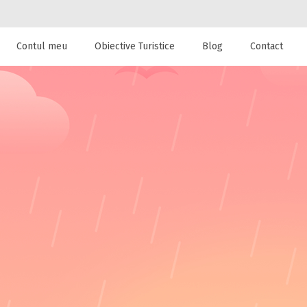
Contul meu
Obiective Turistice
Blog
Contact
 de cazare la