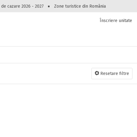
Peste 10549 oferte de cazare!
 de cazare 2026 - 2027
Zone turistice din România
Înscriere unitate
luri, pensiuni, vile, apartamente sau alte unitați
cel mai bun preț.
Ai uitat parola?
Resetare filtre