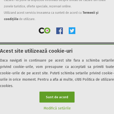
Cazare7 vă pune la dispozitie informatii despre unitati de cazare din toate
zonele turistice, oferte speciale, rezervari online.
Facilități
Utilizand acest serviciu inseamna ca sunteti de acord cu
Termenii și
Internet wireless
condițiile
de utilizare.
Parcare
Plata cu cardul
Restaurant
All inclusive
Acest site utilizează cookie-uri
© 2026 Cazare7. Toate drepturile rezervate.
Pensiune completa
Demipensiune
Daca navigati in continuare pe acest site fara a schimba setarile
Obiective turistice
Informații utile
Parteneri Cazare7
Harta Cazare7
Mic dejun
privind cookie-urile, vom presupune ca acceptati sa primiti toate
Accepta animale
cookie-urile de pe acest site. Puteti schimba setarile privind cookie-
Accepta voucher vacanta
urile in orice moment. Pentru a afla ai multe, cititi Politica de utilizare
cookies.
Acces bucatarie
Acces persoane cu dizabilități
Sunt de acord
ATV
Bar
Modifică setările
Beauty center