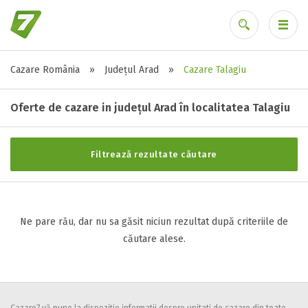
Cazare România
»
Județul Arad
»
Cazare Talagiu
Stele / margarete
Ai uitat parola?
Neclasificat
Oferte de cazare in județul Arad în localitatea Talagiu
1 stea / margareta
2 stele / margarete
Filtrează rezultate căutare
3 stele / margarete
4 stele / margarete
5 stele / margarete
Ne pare rău, dar nu sa găsit niciun rezultat după criteriile de
căutare alese.
Selecteaza pretul
Pret:
0
-
0
LEI