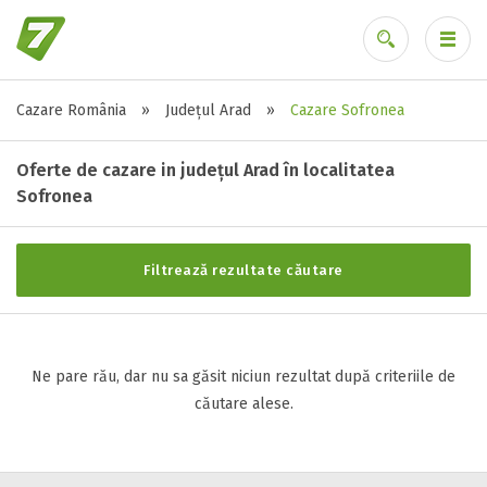
Cazare România
»
Județul Arad
»
Cazare Sofronea
Stele / margarete
Ai uitat parola?
Neclasificat
Oferte de cazare in județul Arad în localitatea
1 stea / margareta
Sofronea
2 stele / margarete
3 stele / margarete
Filtrează rezultate căutare
4 stele / margarete
5 stele / margarete
Ne pare rău, dar nu sa găsit niciun rezultat după criteriile de
Selecteaza pretul
căutare alese.
Pret:
0
-
0
LEI