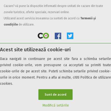
Cazare7 vă pune la dispozitie informatii despre unitati de cazare din toate
Facilități
zonele turistice, oferte speciale, rezervari online.
Internet wireless
Utilizand acest serviciu inseamna ca sunteti de acord cu
Termenii și
Parcare
condițiile
de utilizare.
Plata cu cardul
Restaurant
All inclusive
Acest site utilizează cookie-uri
Pensiune completa
© 2026 Cazare7. Toate drepturile rezervate.
Demipensiune
Daca navigati in continuare pe acest site fara a schimba setarile
Mic dejun
privind cookie-urile, vom presupune ca acceptati sa primiti toate
Obiective turistice
Informații utile
Parteneri Cazare7
Harta Cazare7
Accepta animale
cookie-urile de pe acest site. Puteti schimba setarile privind cookie-
Accepta voucher vacanta
urile in orice moment. Pentru a afla ai multe, cititi Politica de utilizare
cookies.
Acces bucatarie
Acces persoane cu dizabilități
Sunt de acord
ATV
Bar
Modifică setările
Beauty center