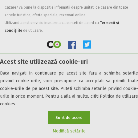
Cazare7 vă pune la dispozitie informatii despre unitati de cazare din toate
Facilități
zonele turistice, oferte speciale, rezervari online.
Internet wireless
Utilizand acest serviciu inseamna ca sunteti de acord cu
Termenii și
Parcare
condițiile
de utilizare.
Plata cu cardul
Restaurant
All inclusive
Acest site utilizează cookie-uri
Pensiune completa
© 2026 Cazare7. Toate drepturile rezervate.
Demipensiune
Daca navigati in continuare pe acest site fara a schimba setarile
Mic dejun
privind cookie-urile, vom presupune ca acceptati sa primiti toate
Obiective turistice
Informații utile
Parteneri Cazare7
Harta Cazare7
Accepta animale
cookie-urile de pe acest site. Puteti schimba setarile privind cookie-
Accepta voucher vacanta
urile in orice moment. Pentru a afla ai multe, cititi Politica de utilizare
cookies.
Acces bucatarie
Acces persoane cu dizabilități
Sunt de acord
ATV
Bar
Modifică setările
Beauty center