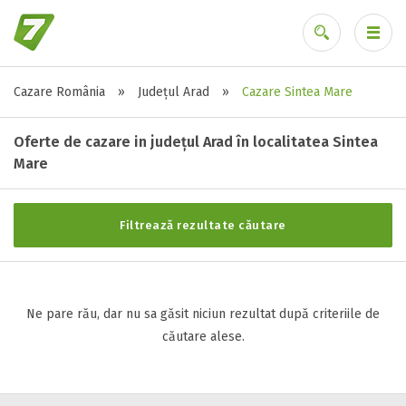
Cazare România
»
Județul Arad
»
Cazare Sintea Mare
Stele / margarete
Ai uitat parola?
Neclasificat
Oferte de cazare in județul Arad în localitatea Sintea
1 stea / margareta
Mare
2 stele / margarete
3 stele / margarete
Filtrează rezultate căutare
4 stele / margarete
5 stele / margarete
Ne pare rău, dar nu sa găsit niciun rezultat după criteriile de
Selecteaza pretul
căutare alese.
Pret:
0
-
0
LEI