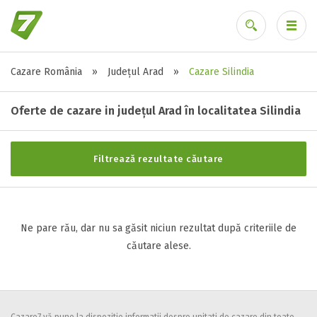
Cazare România
»
Județul Arad
»
Cazare Silindia
Stele / margarete
Ai uitat parola?
Neclasificat
Oferte de cazare in județul Arad în localitatea Silindia
1 stea / margareta
2 stele / margarete
Filtrează rezultate căutare
3 stele / margarete
4 stele / margarete
5 stele / margarete
Ne pare rău, dar nu sa găsit niciun rezultat după criteriile de
căutare alese.
Selecteaza pretul
Pret:
0
-
0
LEI