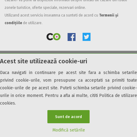
Cazare7 vă pune la dispozitie informatii despre unitati de cazare din toate
zonele turistice, oferte speciale, rezervari online.
Facilități
Utilizand acest serviciu inseamna ca sunteti de acord cu
Termenii și
Internet wireless
condițiile
de utilizare.
Parcare
Plata cu cardul
Restaurant
All inclusive
Acest site utilizează cookie-uri
© 2026 Cazare7. Toate drepturile rezervate.
Pensiune completa
Demipensiune
Daca navigati in continuare pe acest site fara a schimba setarile
Obiective turistice
Informații utile
Parteneri Cazare7
Harta Cazare7
Mic dejun
privind cookie-urile, vom presupune ca acceptati sa primiti toate
Accepta animale
cookie-urile de pe acest site. Puteti schimba setarile privind cookie-
Accepta voucher vacanta
urile in orice moment. Pentru a afla ai multe, cititi Politica de utilizare
cookies.
Acces bucatarie
Acces persoane cu dizabilități
Sunt de acord
ATV
Bar
Modifică setările
Beauty center