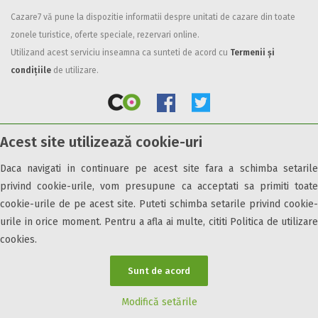
Cazare7 vă pune la dispozitie informatii despre unitati de cazare din toate
Facilități
zonele turistice, oferte speciale, rezervari online.
Internet wireless
Utilizand acest serviciu inseamna ca sunteti de acord cu
Termenii și
Parcare
condițiile
de utilizare.
Plata cu cardul
Restaurant
All inclusive
Acest site utilizează cookie-uri
Pensiune completa
© 2026 Cazare7. Toate drepturile rezervate.
Demipensiune
Daca navigati in continuare pe acest site fara a schimba setarile
Mic dejun
privind cookie-urile, vom presupune ca acceptati sa primiti toate
Obiective turistice
Informații utile
Parteneri Cazare7
Harta Cazare7
Accepta animale
cookie-urile de pe acest site. Puteti schimba setarile privind cookie-
Accepta voucher vacanta
urile in orice moment. Pentru a afla ai multe, cititi Politica de utilizare
cookies.
Acces bucatarie
Acces persoane cu dizabilități
Sunt de acord
ATV
Bar
Modifică setările
Beauty center