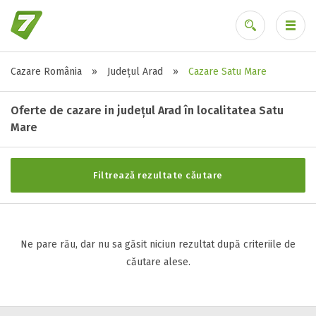
Cazare România
»
Județul Arad
»
Cazare Satu Mare
Stele / margarete
Ai uitat parola?
Neclasificat
Oferte de cazare in județul Arad în localitatea Satu
1 stea / margareta
Mare
2 stele / margarete
3 stele / margarete
Filtrează rezultate căutare
4 stele / margarete
5 stele / margarete
Ne pare rău, dar nu sa găsit niciun rezultat după criteriile de
Selecteaza pretul
căutare alese.
Pret:
0
-
0
LEI