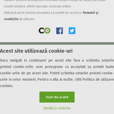
Cazare7 vă pune la dispozitie informatii despre unitati de cazare din toate
zonele turistice, oferte speciale, rezervari online.
Facilități
Utilizand acest serviciu inseamna ca sunteti de acord cu
Termenii și
Internet wireless
condițiile
de utilizare.
Parcare
Plata cu cardul
Restaurant
All inclusive
Acest site utilizează cookie-uri
© 2026 Cazare7. Toate drepturile rezervate.
Pensiune completa
Demipensiune
Daca navigati in continuare pe acest site fara a schimba setarile
Obiective turistice
Informații utile
Parteneri Cazare7
Harta Cazare7
Mic dejun
privind cookie-urile, vom presupune ca acceptati sa primiti toate
Accepta animale
cookie-urile de pe acest site. Puteti schimba setarile privind cookie-
Accepta voucher vacanta
urile in orice moment. Pentru a afla ai multe, cititi Politica de utilizare
cookies.
Acces bucatarie
Acces persoane cu dizabilități
Sunt de acord
ATV
Bar
Modifică setările
Beauty center