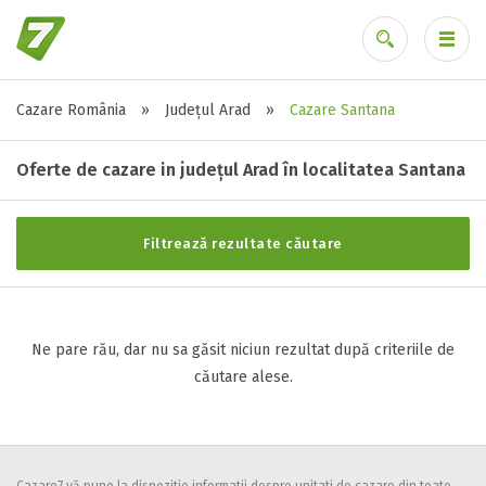
Cazare România
»
Județul Arad
»
Cazare Santana
Stele / margarete
Ai uitat parola?
Neclasificat
Oferte de cazare in județul Arad în localitatea Santana
1 stea / margareta
2 stele / margarete
Filtrează rezultate căutare
3 stele / margarete
4 stele / margarete
5 stele / margarete
Ne pare rău, dar nu sa găsit niciun rezultat după criteriile de
căutare alese.
Selecteaza pretul
Pret:
0
-
0
LEI