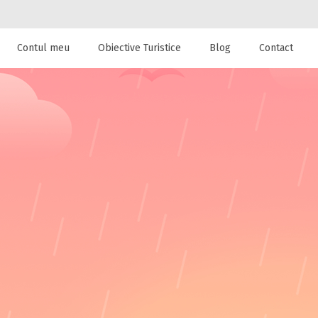
Contul meu
Obiective Turistice
Blog
Contact
 de cazare la