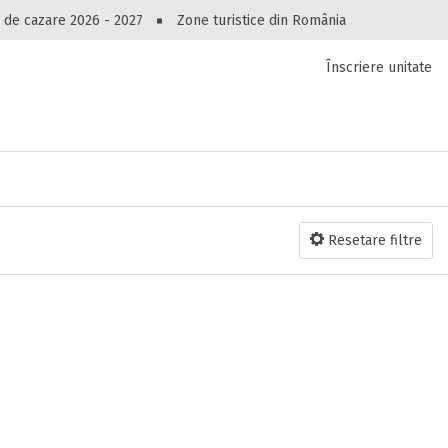
Peste 10549 oferte de cazare!
 de cazare 2026 - 2027
Zone turistice din România
Înscriere unitate
luri, pensiuni, vile, apartamente sau alte unitați
cel mai bun preț.
Ai uitat parola?
Resetare filtre