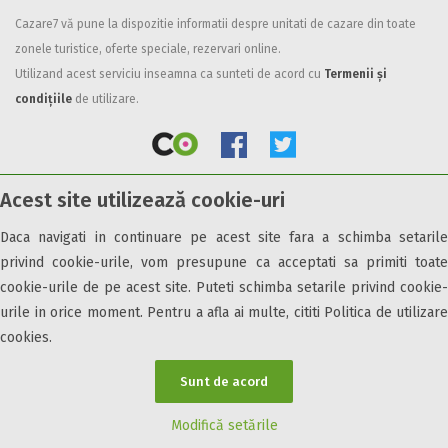
Cazare7 vă pune la dispozitie informatii despre unitati de cazare din toate
Facilități
zonele turistice, oferte speciale, rezervari online.
Internet wireless
Utilizand acest serviciu inseamna ca sunteti de acord cu
Termenii și
Parcare
condițiile
de utilizare.
Plata cu cardul
Restaurant
All inclusive
Acest site utilizează cookie-uri
Pensiune completa
© 2026 Cazare7. Toate drepturile rezervate.
Demipensiune
Daca navigati in continuare pe acest site fara a schimba setarile
Mic dejun
privind cookie-urile, vom presupune ca acceptati sa primiti toate
Obiective turistice
Informații utile
Parteneri Cazare7
Harta Cazare7
Accepta animale
cookie-urile de pe acest site. Puteti schimba setarile privind cookie-
Accepta voucher vacanta
urile in orice moment. Pentru a afla ai multe, cititi Politica de utilizare
cookies.
Acces bucatarie
Acces persoane cu dizabilități
Sunt de acord
ATV
Bar
Modifică setările
Beauty center