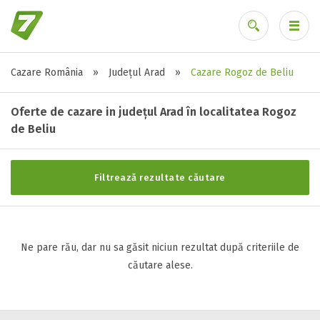
Cazare România
»
Județul Arad
»
Cazare Rogoz de Beliu
Stele / margarete
Ai uitat parola?
Neclasificat
Oferte de cazare in județul Arad în localitatea Rogoz
1 stea / margareta
de Beliu
2 stele / margarete
3 stele / margarete
Filtrează rezultate căutare
4 stele / margarete
5 stele / margarete
Ne pare rău, dar nu sa găsit niciun rezultat după criteriile de
Selecteaza pretul
căutare alese.
Pret:
0
-
0
LEI