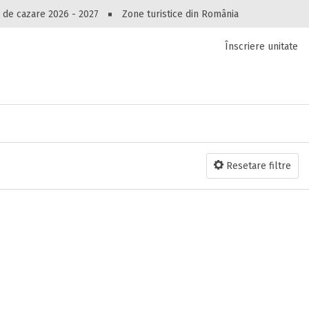
Peste 10549 oferte de cazare!
 de cazare 2026 - 2027
Zone turistice din România
Înscriere unitate
luri, pensiuni, vile, apartamente sau alte unitați
cel mai bun preț.
Ai uitat parola?
Resetare filtre