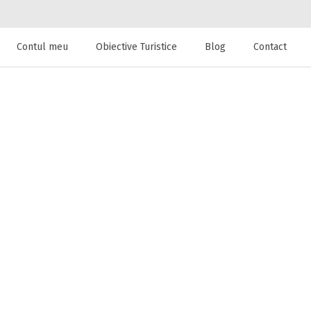
Contul meu
Obiective Turistice
Blog
Contact
 de cazare la