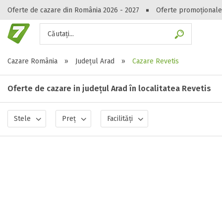
Oferte de cazare din România 2026 - 2027
Oferte promoționale
Căutați...
Gasești hote
Cazare România
»
Județul Arad
»
Cazare Revetis
Oferte de cazare in județul Arad în localitatea Revetis
Stele
Preț
Facilități