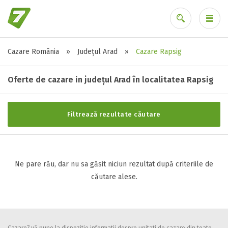
Cazare România
»
Județul Arad
»
Cazare Rapsig
Stele / margarete
Ai uitat parola?
Neclasificat
Oferte de cazare in județul Arad în localitatea Rapsig
1 stea / margareta
2 stele / margarete
Filtrează rezultate căutare
3 stele / margarete
4 stele / margarete
5 stele / margarete
Ne pare rău, dar nu sa găsit niciun rezultat după criteriile de
căutare alese.
Selecteaza pretul
Pret:
0
-
0
LEI