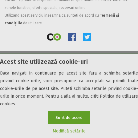
Cazare7 vă pune la dispozitie informatii despre unitati de cazare din toate
zonele turistice, oferte speciale, rezervari online.
Facilități
Utilizand acest serviciu inseamna ca sunteti de acord cu
Termenii și
Internet wireless
condițiile
de utilizare.
Parcare
Plata cu cardul
Restaurant
All inclusive
Acest site utilizează cookie-uri
© 2026 Cazare7. Toate drepturile rezervate.
Pensiune completa
Demipensiune
Daca navigati in continuare pe acest site fara a schimba setarile
Obiective turistice
Informații utile
Parteneri Cazare7
Harta Cazare7
Mic dejun
privind cookie-urile, vom presupune ca acceptati sa primiti toate
Accepta animale
cookie-urile de pe acest site. Puteti schimba setarile privind cookie-
Accepta voucher vacanta
urile in orice moment. Pentru a afla ai multe, cititi Politica de utilizare
cookies.
Acces bucatarie
Acces persoane cu dizabilități
Sunt de acord
ATV
Bar
Modifică setările
Beauty center