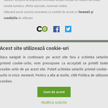
Cazare7 vă pune la dispozitie informatii despre unitati de cazare din toate
zonele turistice, oferte speciale, rezervari online.
Facilități
Utilizand acest serviciu inseamna ca sunteti de acord cu
Termenii și
Internet wireless
condițiile
de utilizare.
Parcare
Plata cu cardul
Restaurant
All inclusive
Acest site utilizează cookie-uri
© 2026 Cazare7. Toate drepturile rezervate.
Pensiune completa
Demipensiune
Daca navigati in continuare pe acest site fara a schimba setarile
Obiective turistice
Informații utile
Parteneri Cazare7
Harta Cazare7
Mic dejun
privind cookie-urile, vom presupune ca acceptati sa primiti toate
Accepta animale
cookie-urile de pe acest site. Puteti schimba setarile privind cookie-
Accepta voucher vacanta
urile in orice moment. Pentru a afla ai multe, cititi Politica de utilizare
cookies.
Acces bucatarie
Acces persoane cu dizabilități
Sunt de acord
ATV
Bar
Modifică setările
Beauty center