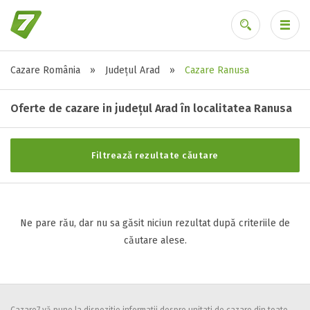
Cazare România
»
Județul Arad
»
Cazare Ranusa
Stele / margarete
Ai uitat parola?
Neclasificat
Oferte de cazare in județul Arad în localitatea Ranusa
1 stea / margareta
2 stele / margarete
Filtrează rezultate căutare
3 stele / margarete
4 stele / margarete
5 stele / margarete
Ne pare rău, dar nu sa găsit niciun rezultat după criteriile de
căutare alese.
Selecteaza pretul
Pret:
0
-
0
LEI