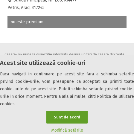
Strada Principala, Nr. E68, KM477
Accepta voucher vacanta
Petris, Arad, 317245
Acces bucatarie
Acces persoane cu dizabilități
nu este premium
ATV
Bar
Beauty center
Biliard
Cazare7 vă pune la dispozitie informatii despre unitati de cazare din toate
Cablu tv
Acest site utilizează cookie-uri
zonele turistice, oferte speciale, rezervari online.
Cazino
Utilizand acest serviciu inseamna ca sunteti de acord cu
Termenii și
Daca navigati in continuare pe acest site fara a schimba setarile
Ceaun
condițiile
de utilizare.
privind cookie-urile, vom presupune ca acceptati sa primiti toate
Ciubar
cookie-urile de pe acest site. Puteti schimba setarile privind cookie-
Crama
urile in orice moment. Pentru a afla ai multe, cititi Politica de utilizare
Cutie de valori
cookies.
Discoteca
© 2026 Cazare7. Toate drepturile rezervate.
Echitatie
Sunt de acord
Fax
Obiective turistice
Informații utile
Parteneri Cazare7
Harta Cazare7
Modifică setările
Ferma proprie