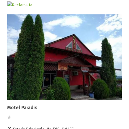
Selecteaza pretul
Pret:
0
-
0
LEI
Facilități
Internet wireless
Parcare
Plata cu cardul
Restaurant
All inclusive
Pensiune completa
Motel Paradis
Demipensiune
Mic dejun
Accepta animale