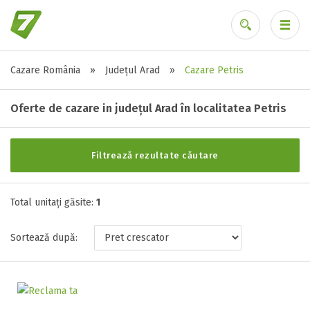
Cazare România
»
Județul Arad
»
Cazare Petris
Alte tipuri de unități
Ai uitat parola?
Toate tipurile de unitati de cazari
Oferte de cazare in județul Arad în localitatea Petris
Motel ( 1 )
Filtrează rezultate căutare
Stele / margarete
Total unitați găsite:
Neclasificat
1
1 stea / margareta
Sortează după:
2 stele / margarete
3 stele / margarete
4 stele / margarete
5 stele / margarete