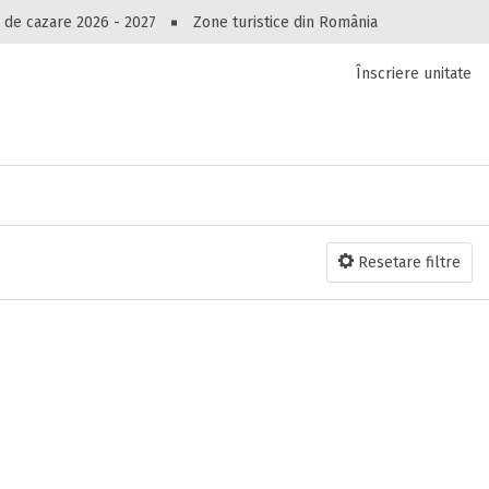
Peste 10549 oferte de cazare!
 de cazare 2026 - 2027
Zone turistice din România
Înscriere unitate
luri, pensiuni, vile, apartamente sau alte unitați
cel mai bun preț.
Ai uitat parola?
Resetare filtre