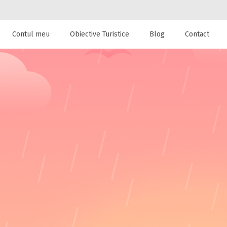
Contul meu
Obiective Turistice
Blog
Contact
 de cazare la