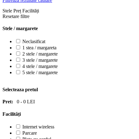
Filtrează rezultate căutare
Stele
Preț
Facilități
Resetare filtre
Stele / margarete
Neclasificat
1 stea / margareta
2 stele / margarete
3 stele / margarete
4 stele / margarete
5 stele / margarete
Selecteaza pretul
Pret:
0
-
0
LEI
Facilități
Internet wireless
Parcare