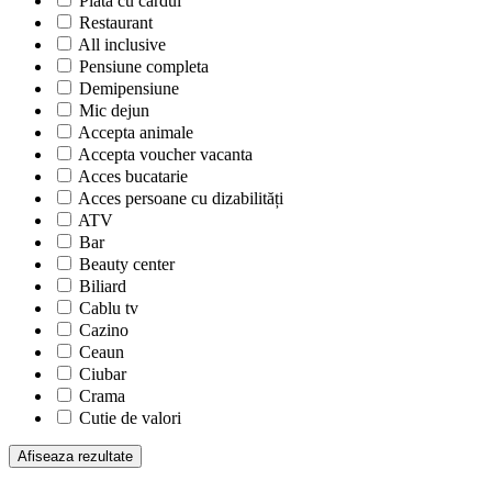
Plata cu cardul
Restaurant
All inclusive
Pensiune completa
Demipensiune
Mic dejun
Accepta animale
Accepta voucher vacanta
Acces bucatarie
Acces persoane cu dizabilități
ATV
Bar
Beauty center
Biliard
Cablu tv
Cazino
Ceaun
Ciubar
Crama
Cutie de valori
Discoteca
Echitatie
Fax