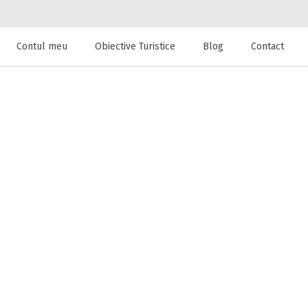
Contul meu
Obiective Turistice
Blog
Contact
 de cazare la