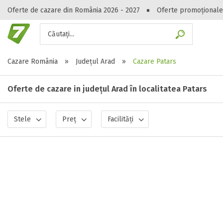
Oferte de cazare din România 2026 - 2027
Oferte promoționale
Căutați...
Gasești hote
Cazare România
»
Județul Arad
»
Cazare Patars
Oferte de cazare in județul Arad în localitatea Patars
Stele
Preț
Facilități