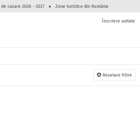
Peste 10544 oferte de cazare!
 de cazare 2026 - 2027
Zone turistice din România
Înscriere unitate
luri, pensiuni, vile, apartamente sau alte unitați
cel mai bun preț.
Ai uitat parola?
Resetare filtre