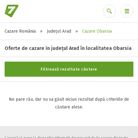
Cazare România
»
Județul Arad
»
Cazare Obarsia
Stele / margarete
Ai uitat parola?
Neclasificat
Oferte de cazare in județul Arad în localitatea Obarsia
1 stea / margareta
2 stele / margarete
Filtrează rezultate căutare
3 stele / margarete
4 stele / margarete
5 stele / margarete
Ne pare rău, dar nu sa găsit niciun rezultat după criteriile de
căutare alese.
Selecteaza pretul
Pret:
0
-
0
LEI