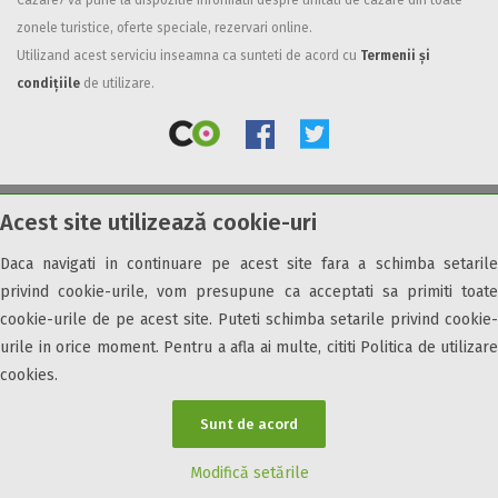
Cazare7 vă pune la dispozitie informatii despre unitati de cazare din toate
zonele turistice, oferte speciale, rezervari online.
Facilități
Utilizand acest serviciu inseamna ca sunteti de acord cu
Termenii și
Internet wireless
condițiile
de utilizare.
Parcare
Plata cu cardul
Restaurant
All inclusive
Acest site utilizează cookie-uri
© 2026 Cazare7. Toate drepturile rezervate.
Pensiune completa
Demipensiune
Daca navigati in continuare pe acest site fara a schimba setarile
Obiective turistice
Informații utile
Parteneri Cazare7
Harta Cazare7
Mic dejun
privind cookie-urile, vom presupune ca acceptati sa primiti toate
Accepta animale
cookie-urile de pe acest site. Puteti schimba setarile privind cookie-
Accepta voucher vacanta
urile in orice moment. Pentru a afla ai multe, cititi Politica de utilizare
cookies.
Acces bucatarie
Acces persoane cu dizabilități
Sunt de acord
ATV
Bar
Modifică setările
Beauty center