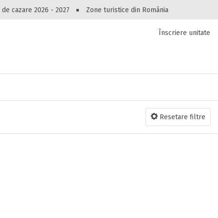
Peste 10545 oferte de cazare!
 de cazare 2026 - 2027
Zone turistice din România
Înscriere unitate
luri, pensiuni, vile, apartamente sau alte unitați
cel mai bun preț.
Ai uitat parola?
Resetare filtre