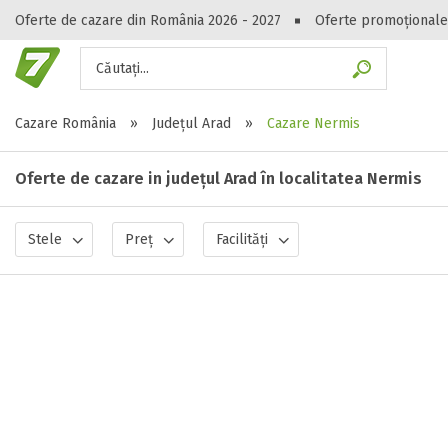
Oferte de cazare din România 2026 - 2027
Oferte promoționale
Căutați...
Gasești hote
Cazare România
»
Județul Arad
»
Cazare Nermis
Oferte de cazare in județul Arad în localitatea Nermis
Stele
Preț
Facilități