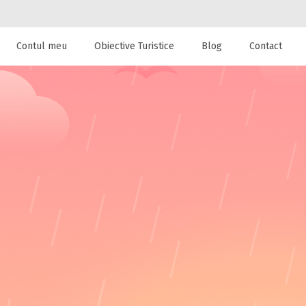
Contul meu
Obiective Turistice
Blog
Contact
 de cazare la