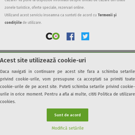
Cazare7 vă pune la dispozitie informatii despre unitati de cazare din toate
zonele turistice, oferte speciale, rezervari online.
Facilități
Utilizand acest serviciu inseamna ca sunteti de acord cu
Termenii și
Internet wireless
condițiile
de utilizare.
Parcare
Plata cu cardul
Restaurant
All inclusive
Acest site utilizează cookie-uri
© 2026 Cazare7. Toate drepturile rezervate.
Pensiune completa
Demipensiune
Daca navigati in continuare pe acest site fara a schimba setarile
Obiective turistice
Informații utile
Parteneri Cazare7
Harta Cazare7
Mic dejun
privind cookie-urile, vom presupune ca acceptati sa primiti toate
Accepta animale
cookie-urile de pe acest site. Puteti schimba setarile privind cookie-
Accepta voucher vacanta
urile in orice moment. Pentru a afla ai multe, cititi Politica de utilizare
cookies.
Acces bucatarie
Acces persoane cu dizabilități
Sunt de acord
ATV
Bar
Modifică setările
Beauty center