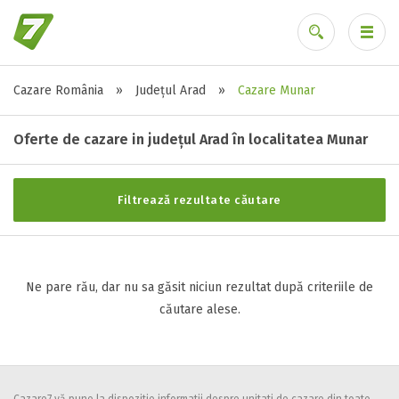
Cazare România
»
Județul Arad
»
Cazare Munar
Stele / margarete
Ai uitat parola?
Neclasificat
Oferte de cazare in județul Arad în localitatea Munar
1 stea / margareta
2 stele / margarete
Filtrează rezultate căutare
3 stele / margarete
4 stele / margarete
5 stele / margarete
Ne pare rău, dar nu sa găsit niciun rezultat după criteriile de
căutare alese.
Selecteaza pretul
Pret:
0
-
0
LEI