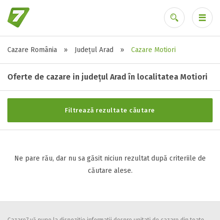
Cazare România
»
Județul Arad
»
Cazare Motiori
Stele / margarete
Ai uitat parola?
Neclasificat
Oferte de cazare in județul Arad în localitatea Motiori
1 stea / margareta
2 stele / margarete
Filtrează rezultate căutare
3 stele / margarete
4 stele / margarete
5 stele / margarete
Ne pare rău, dar nu sa găsit niciun rezultat după criteriile de
căutare alese.
Selecteaza pretul
Pret:
0
-
0
LEI