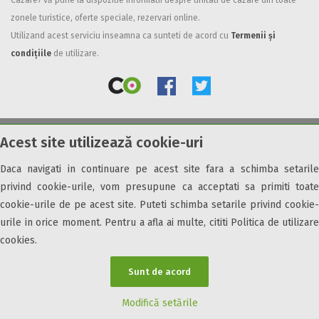
Cazare7 vă pune la dispozitie informatii despre unitati de cazare din toate
zonele turistice, oferte speciale, rezervari online.
Facilități
Utilizand acest serviciu inseamna ca sunteti de acord cu
Termenii și
Internet wireless
condițiile
de utilizare.
Parcare
Plata cu cardul
Restaurant
All inclusive
Acest site utilizează cookie-uri
© 2026 Cazare7. Toate drepturile rezervate.
Pensiune completa
Demipensiune
Daca navigati in continuare pe acest site fara a schimba setarile
Obiective turistice
Informații utile
Parteneri Cazare7
Harta Cazare7
Mic dejun
privind cookie-urile, vom presupune ca acceptati sa primiti toate
Accepta animale
cookie-urile de pe acest site. Puteti schimba setarile privind cookie-
Accepta voucher vacanta
urile in orice moment. Pentru a afla ai multe, cititi Politica de utilizare
cookies.
Acces bucatarie
Acces persoane cu dizabilități
Sunt de acord
ATV
Bar
Modifică setările
Beauty center