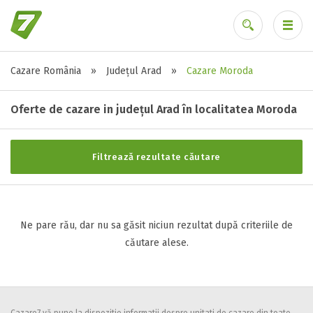
Cazare România
»
Județul Arad
»
Cazare Moroda
Stele / margarete
Ai uitat parola?
Neclasificat
Oferte de cazare in județul Arad în localitatea Moroda
1 stea / margareta
2 stele / margarete
Filtrează rezultate căutare
3 stele / margarete
4 stele / margarete
5 stele / margarete
Ne pare rău, dar nu sa găsit niciun rezultat după criteriile de
căutare alese.
Selecteaza pretul
Pret:
0
-
0
LEI