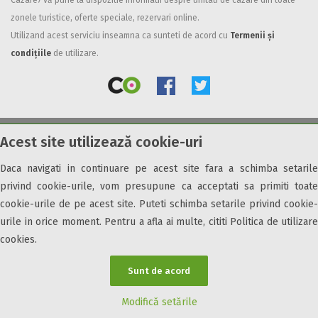
Cazare7 vă pune la dispozitie informatii despre unitati de cazare din toate
zonele turistice, oferte speciale, rezervari online.
Facilități
Utilizand acest serviciu inseamna ca sunteti de acord cu
Termenii și
Internet wireless
condițiile
de utilizare.
Parcare
Plata cu cardul
Restaurant
All inclusive
Acest site utilizează cookie-uri
© 2026 Cazare7. Toate drepturile rezervate.
Pensiune completa
Demipensiune
Daca navigati in continuare pe acest site fara a schimba setarile
Obiective turistice
Informații utile
Parteneri Cazare7
Harta Cazare7
Mic dejun
privind cookie-urile, vom presupune ca acceptati sa primiti toate
Accepta animale
cookie-urile de pe acest site. Puteti schimba setarile privind cookie-
Accepta voucher vacanta
urile in orice moment. Pentru a afla ai multe, cititi Politica de utilizare
cookies.
Acces bucatarie
Acces persoane cu dizabilități
Sunt de acord
ATV
Bar
Modifică setările
Beauty center