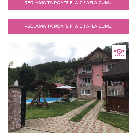
2 stele / margarete
3 stele / margarete
4 stele / margarete
5 stele / margarete
Selecteaza pretul
Pret:
0.00
-
2100.00
LEI
Facilități
Internet wireless
Parcare
Plata cu cardul
Restaurant