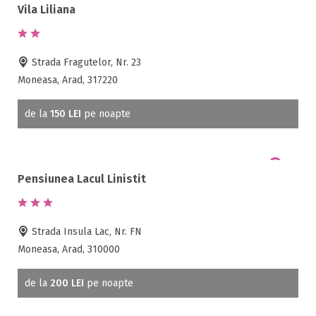
All inclusive
Vila Liliana
Pensiune completa
Demipensiune
Strada Fragutelor, Nr. 23
Mic dejun
Moneasa, Arad, 317220
Accepta animale
Accepta voucher vacanta
de la
150 LEI
pe noapte
Acces bucatarie
Acces persoane cu dizabilități
ATV
Bar
Pensiunea Lacul Linistit
Beauty center
Biliard
Strada Insula Lac, Nr. FN
Cablu tv
Moneasa, Arad, 310000
Cazino
Ceaun
de la
200 LEI
pe noapte
Ciubar
Crama