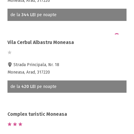
Moneasa, Arad, 317220
Semineu
SPA
de la
344 LEI
pe noapte
Spalatorie
Terasa
Teren de sport
Vila Cerbul Albastru Moneasa
Transport auto
Strada Principala, Nr. 18
Moneasa, Arad, 317220
de la
420 LEI
pe noapte
Complex turistic Moneasa