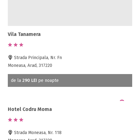
Netflix
Partie SKI
Pat bebelus
Pescuit
Vila Tanamera
Ping-Pong
Piscina
Rau in curte
Strada Principala, Nr. Fn
Room service
Moneasa, Arad, 317220
Sala de conferinte
Sala de fitness
de la
290 LEI
pe noapte
Sala de mese
Salina
Sanie cu cai
Hotel Codru Moma
Sauna
Scaun bebelus
Schimb valutar
Strada Moneasa, Nr. 118
Seif la receptie