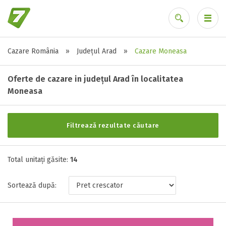
Cazare România
»
Județul Arad
»
Cazare Moneasa
Alte tipuri de unități
Ai uitat parola?
Toate tipurile de unitati de cazari
Oferte de cazare in județul Arad în localitatea
Cabana ( 1 )
Moneasa
Complex turistic ( 1 )
Hotel ( 4 )
Filtrează rezultate căutare
Pensiune ( 3 )
Vila ( 5 )
Total unitați găsite:
14
Stele / margarete
Sortează după:
Neclasificat
1 stea / margareta