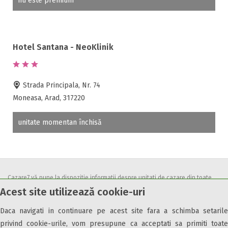
nu este premium
Hotel Santana - NeoKlinik
Strada Principala, Nr. 74
Moneasa, Arad, 317220
unitate momentan închisă
Cazare7 vă pune la dispozitie informatii despre unitati de cazare din toate
Acest site utilizează cookie-uri
zonele turistice, oferte speciale, rezervari online.
Utilizand acest serviciu inseamna ca sunteti de acord cu
Termenii și
Daca navigati in continuare pe acest site fara a schimba setarile
condițiile
de utilizare.
privind cookie-urile, vom presupune ca acceptati sa primiti toate