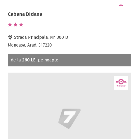
Cutie de valori
Cabana Didana
Discoteca
Echitatie
Fax
Strada Principala, Nr. 300 B
Ferma proprie
Moneasa, Arad, 317220
Foisor in curte
Frigider
de la
260 LEI
pe noapte
Gradina / curte
Gratar
Inchirieri biciclete
Jacuzzi
Lac
Livada
Living
Loc de joaca
Masaj