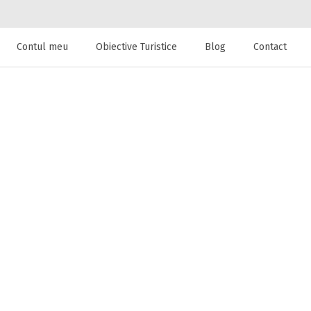
Contul meu
Obiective Turistice
Blog
Contact
 de cazare la