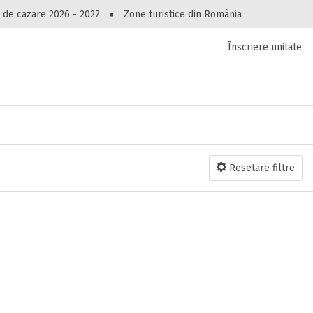
Peste 10545 oferte de cazare!
 de cazare 2026 - 2027
Zone turistice din România
Înscriere unitate
luri, pensiuni, vile, apartamente sau alte unitați
cel mai bun preț.
Ai uitat parola?
Resetare filtre