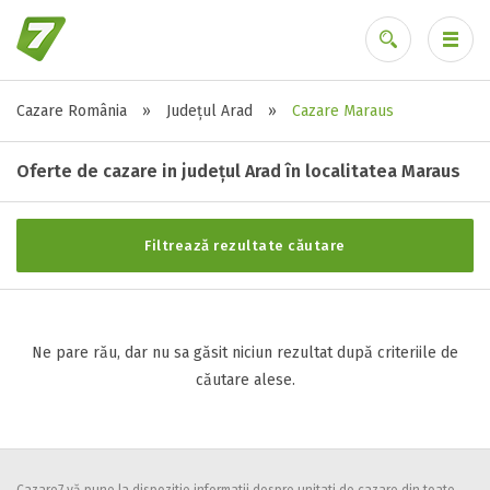
Cazare România
»
Județul Arad
»
Cazare Maraus
Stele / margarete
Ai uitat parola?
Neclasificat
Oferte de cazare in județul Arad în localitatea Maraus
1 stea / margareta
2 stele / margarete
Filtrează rezultate căutare
3 stele / margarete
4 stele / margarete
5 stele / margarete
Ne pare rău, dar nu sa găsit niciun rezultat după criteriile de
căutare alese.
Selecteaza pretul
Pret:
0
-
0
LEI