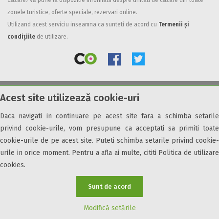
Cazare7 vă pune la dispozitie informatii despre unitati de cazare din toate
zonele turistice, oferte speciale, rezervari online.
Facilități
Utilizand acest serviciu inseamna ca sunteti de acord cu
Termenii și
Internet wireless
condițiile
de utilizare.
Parcare
Plata cu cardul
Restaurant
All inclusive
Acest site utilizează cookie-uri
© 2026 Cazare7. Toate drepturile rezervate.
Pensiune completa
Demipensiune
Daca navigati in continuare pe acest site fara a schimba setarile
Obiective turistice
Informații utile
Parteneri Cazare7
Harta Cazare7
Mic dejun
privind cookie-urile, vom presupune ca acceptati sa primiti toate
Accepta animale
cookie-urile de pe acest site. Puteti schimba setarile privind cookie-
Accepta voucher vacanta
urile in orice moment. Pentru a afla ai multe, cititi Politica de utilizare
cookies.
Acces bucatarie
Acces persoane cu dizabilități
Sunt de acord
ATV
Bar
Modifică setările
Beauty center