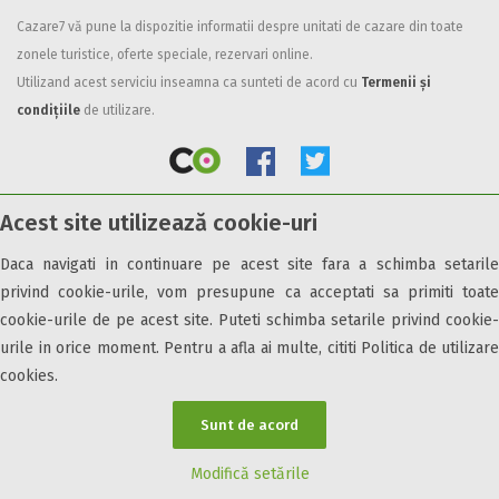
Cazare7 vă pune la dispozitie informatii despre unitati de cazare din toate
Facilități
zonele turistice, oferte speciale, rezervari online.
Internet wireless
Utilizand acest serviciu inseamna ca sunteti de acord cu
Termenii și
Parcare
condițiile
de utilizare.
Plata cu cardul
Restaurant
All inclusive
Acest site utilizează cookie-uri
Pensiune completa
© 2026 Cazare7. Toate drepturile rezervate.
Demipensiune
Daca navigati in continuare pe acest site fara a schimba setarile
Mic dejun
privind cookie-urile, vom presupune ca acceptati sa primiti toate
Obiective turistice
Informații utile
Parteneri Cazare7
Harta Cazare7
Accepta animale
cookie-urile de pe acest site. Puteti schimba setarile privind cookie-
Accepta voucher vacanta
urile in orice moment. Pentru a afla ai multe, cititi Politica de utilizare
cookies.
Acces bucatarie
Acces persoane cu dizabilități
Sunt de acord
ATV
Bar
Modifică setările
Beauty center