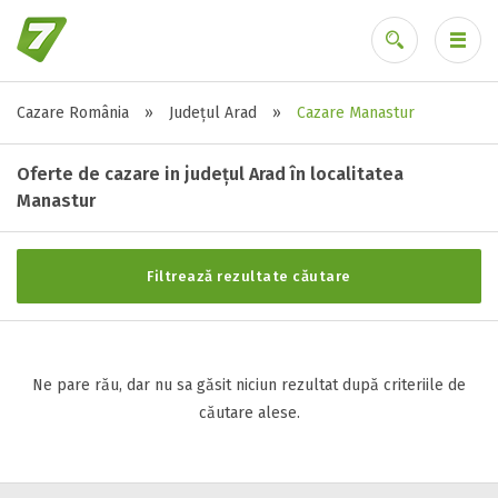
Cazare România
»
Județul Arad
»
Cazare Manastur
Stele / margarete
Ai uitat parola?
Neclasificat
Oferte de cazare in județul Arad în localitatea
1 stea / margareta
Manastur
2 stele / margarete
3 stele / margarete
Filtrează rezultate căutare
4 stele / margarete
5 stele / margarete
Ne pare rău, dar nu sa găsit niciun rezultat după criteriile de
Selecteaza pretul
căutare alese.
Pret:
0
-
0
LEI