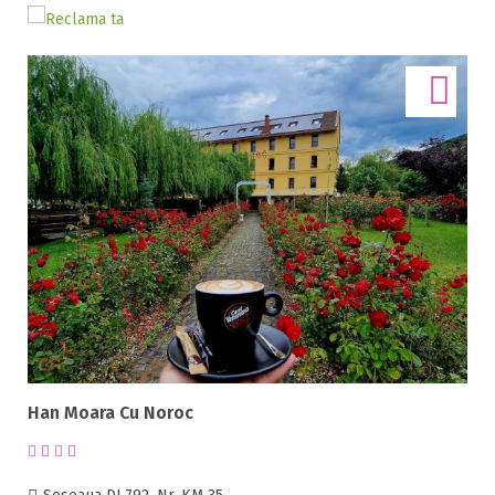
5 stele / margarete
Selecteaza pretul
Pret:
0
-
700
LEI
Facilități
Internet wireless
Parcare
Plata cu cardul
Restaurant
All inclusive
Han Moara Cu Noroc
Pensiune completa
Demipensiune
Mic dejun