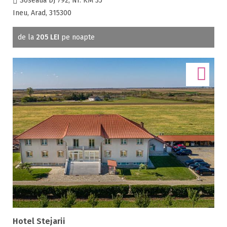
Soseaua DJ 792, Nr. KM 35
Accepta animale
Ineu, Arad, 315300
Accepta voucher vacanta
Acces bucatarie
de la
205 LEI
pe noapte
Acces persoane cu dizabilități
ATV
Bar
Beauty center
Biliard
Cablu tv
Cazino
Ceaun
Ciubar
Crama
Cutie de valori
Discoteca
Echitatie
Hotel Stejarii
Fax