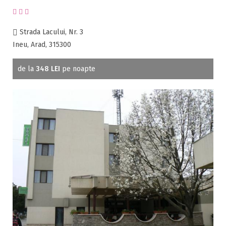
Ferma proprie
Foisor in curte
Strada Lacului, Nr. 3
Frigider
Ineu, Arad, 315300
Gradina / curte
Gratar
de la
348 LEI
pe noapte
Inchirieri biciclete
Jacuzzi
Lac
Livada
Living
Loc de joaca
Masaj
Netflix
Partie SKI
Pat bebelus
Pescuit