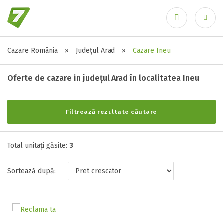
Cazare România
»
Județul Arad
»
Cazare Ineu
Alte tipuri de unități
Ai uitat parola?
Toate tipurile de unitati de cazari
Oferte de cazare in județul Arad în localitatea Ineu
Han ( 1 )
Hotel ( 2 )
Filtrează rezultate căutare
Stele / margarete
Total unitați găsite:
3
Neclasificat
Sortează după:
1 stea / margareta
2 stele / margarete
3 stele / margarete
4 stele / margarete