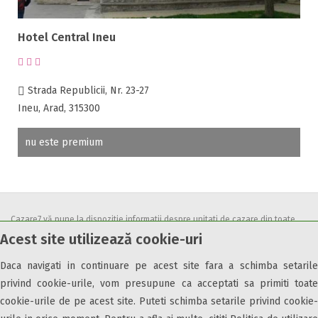
Ping-Pong
Piscina
Hotel Central Ineu
Rau in curte
Room service
Sala de conferinte
Strada Republicii, Nr. 23-27
Sala de fitness
Ineu, Arad, 315300
Sala de mese
Salina
nu este premium
Sanie cu cai
Sauna
Scaun bebelus
Schimb valutar
Cazare7 vă pune la dispozitie informatii despre unitati de cazare din toate
Seif la receptie
Acest site utilizează cookie-uri
zonele turistice, oferte speciale, rezervari online.
Semineu
Utilizand acest serviciu inseamna ca sunteti de acord cu
Termenii și
Daca navigati in continuare pe acest site fara a schimba setarile
SPA
condițiile
de utilizare.
privind cookie-urile, vom presupune ca acceptati sa primiti toate
Spalatorie
cookie-urile de pe acest site. Puteti schimba setarile privind cookie-
Terasa