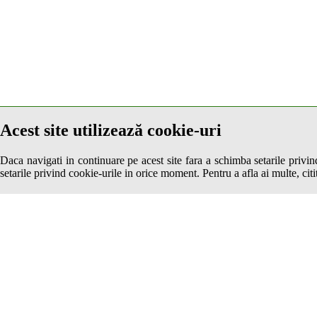
Sauna
Scaun bebelus
Schimb valutar
Seif la receptie
Semineu
SPA
Spalatorie
Terasa
Ne pare rău, dar nu sa găsit niciun rezultat după criteriile de căutare al
Teren de sport
Acest site utilizează cookie-uri
Transport auto
Daca navigati in continuare pe acest site fara a schimba setarile privin
setarile privind cookie-urile in orice moment. Pentru a afla ai multe, citit