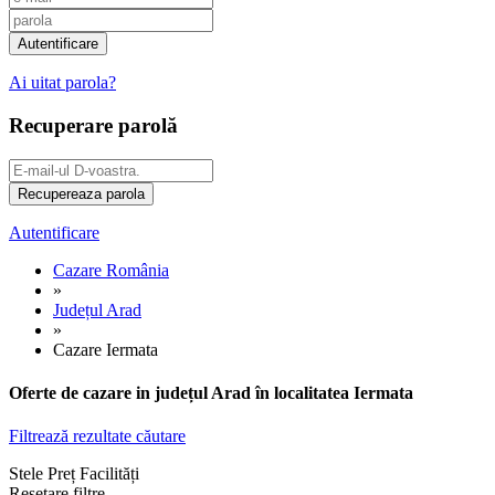
Ai uitat parola?
Recuperare parolă
Autentificare
Cazare România
»
Județul Arad
»
Cazare Iermata
Oferte de cazare in județul Arad în localitatea Iermata
Filtrează rezultate căutare
Stele
Preț
Facilități
Resetare filtre