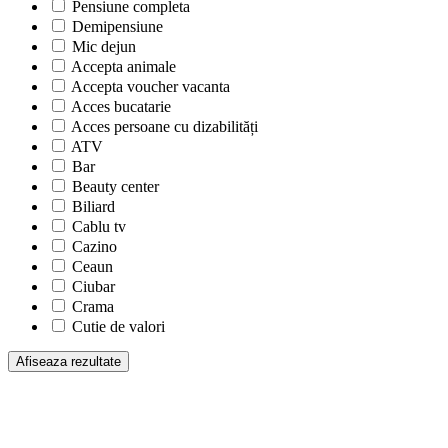
Pensiune completa
Demipensiune
Mic dejun
Accepta animale
Accepta voucher vacanta
Acces bucatarie
Acces persoane cu dizabilități
ATV
Bar
Beauty center
Biliard
Cablu tv
Cazino
Ceaun
Ciubar
Crama
Cutie de valori
Discoteca
Echitatie
Fax
Ferma proprie
Foisor in curte
Frigider